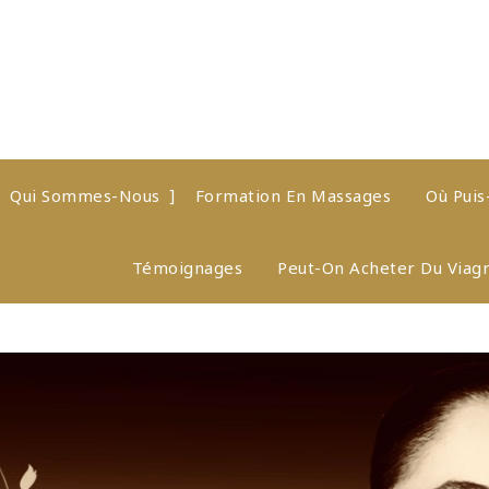
Qui Sommes-Nous
Formation En Massages
Où Puis
Témoignages
Peut-On Acheter Du Viag