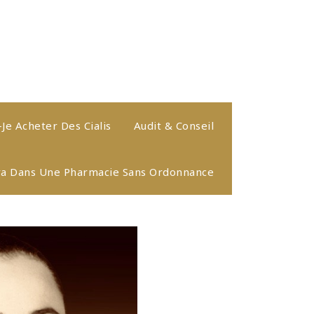
-Je Acheter Des Cialis
Audit & Conseil
ra Dans Une Pharmacie Sans Ordonnance