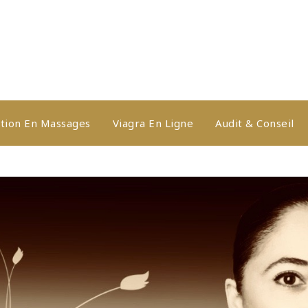
tion En Massages
Viagra En Ligne
Audit & Conseil