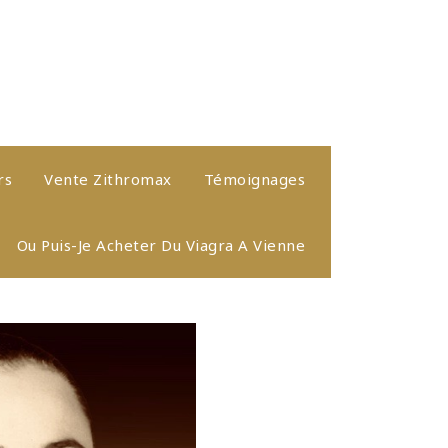
rs
Vente Zithromax
Témoignages
Ou Puis-Je Acheter Du Viagra A Vienne