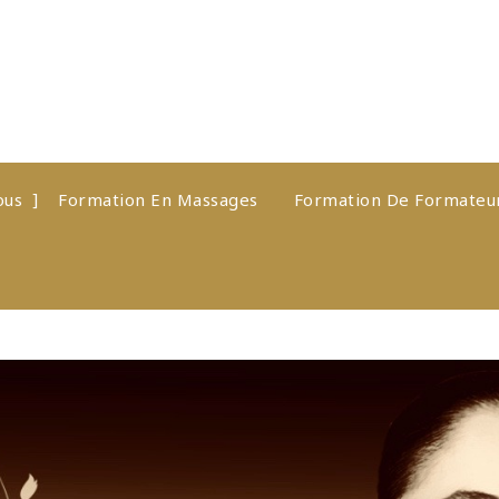
ous
Formation En Massages
Formation De Formateu