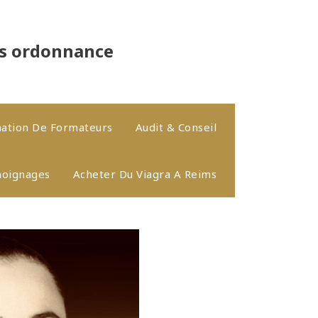
ns ordonnance
ation De Formateurs
Audit & Conseil
oignages
Acheter Du Viagra A Reims